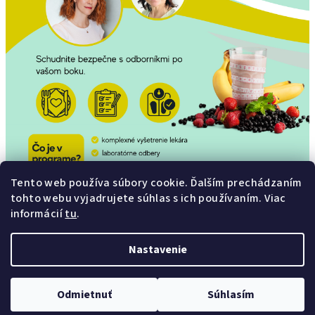
Tento web používa súbory cookie. Ďalším prechádzaním
tohto webu vyjadrujete súhlas s ich používaním. Viac
informácií
tu
.
Nastavenie
Z
Copyright 2026
Dia Centrum Plus
. Všetky práva vyhradené.
á
Odmietnuť
Súhlasím
p
Vytvoril Shoptet